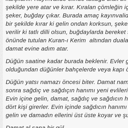
şekilde yere atar ve kırar. Kıralan çömleğin 
şeker, buğday çıkar. Burada amaç kayınvalid
bir şekilde kırar ki gelin ondan korksun, şek
verilir ki tatlı dilli olsun, buğdaylarda berek
önünde tutulan Kuran-ı Kerim altından dualarl
damat evine adım atar.
Düğün saatine kadar burada beklenir. Evler g
olduğundan düğünler bahçelerde veya kapı ön
Düğün yatsı namazı öncesi biter. Damat n
sonra sağdıç ve sağdıçın hanımı yeni evlileri
Evin içine gelin, damat, sağdıç ve sağdıcın
dört kişi girerler. Evin içinde sağdıcın hanım
gelin ve damadın ellerini üst üste koyar ve ş
Damat al sana bir gül,