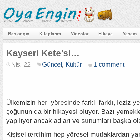
Başlangıç
Kitaplarım
Videolar
Hikaye
Yaşam
Kayseri Kete’si…
Nis. 22
Güncel
,
Kültür
1 comment
Ülkemizin her yöresinde farklı farklı, leziz y
çoğunun da bir hikayesi oluyor. Bazı yemekl
yapılıyor ancak adları ve sunumları başka ola
Kişisel tercihim hep yöresel mutfaklardan y