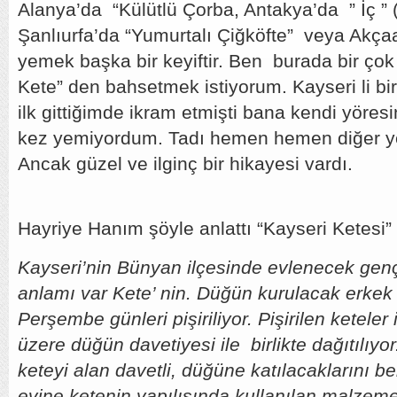
Alanya’da “Külütlü Çorba, Antakya’da ” İç ” (
Şanlıurfa’da “Yumurtalı Çiğköfte” veya Akça
yemek başka bir keyiftir. Ben burada bir çok
Kete” den bahsetmek istiyorum. Kayseri li bi
ilk gittiğimde ikram etmişti bana kendi yöresi
kez yemiyordum. Tadı hemen hemen diğer ye
Ancak güzel ve ilginç bir hikayesi vardı.
Hayriye Hanım şöyle anlattı “Kayseri Ketesi” n
Kayseri’nin Bünyan ilçesinde evlenecek gençl
anlamı var Kete’ nin. Düğün kurulacak erkek
Perşembe günleri pişiriliyor. Pişirilen keteler
üzere düğün davetiyesi ile birlikte dağıtılıy
keteyi alan davetli, düğüne katılacaklarını be
evine ketenin yapılışında kullanılan malze