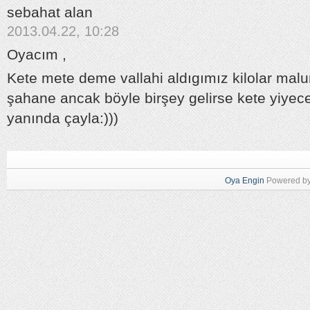
sebahat alan
2013.04.22, 10:28
Oyacım ,
Kete mete deme vallahi aldıgımız kilolar malu
şahane ancak böyle birşey gelirse kete yiyec
yanında çayla:)))
Oya Engin
Powered b