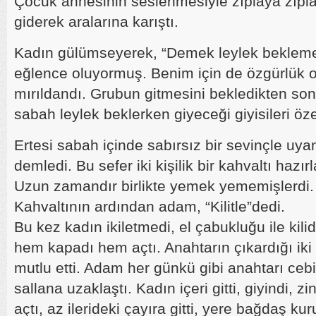
Çocuk annesinin seslenmesiyle zıplaya zıpl
giderek aralarına karıştı.
Kadın gülümseyerek, “Demek leylek beklem
eğlence oluyormuş. Benim için de özgürlük 
mırıldandı. Grubun gitmesini bekledikten sonr
sabah leylek beklerken giyeceği giyisileri öze
Ertesi sabah içinde sabırsız bir sevinçle uya
demledi. Bu sefer iki kişilik bir kahvaltı hazı
Uzun zamandır birlikte yemek yememişlerdi.
Kahvaltının ardından adam, “Kilitle”dedi.
Bu kez kadın ikiletmedi, el çabukluğu ile kilidi 
hem kapadı hem açtı. Anahtarın çıkardığı iki k
mutlu etti. Adam her günkü gibi anahtarı cebi
sallana uzaklaştı. Kadın içeri gitti, giyindi, zi
açtı, az ilerideki çayıra gitti, yere bağdaş kur