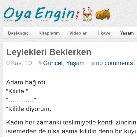
Başlangıç
Kitaplarım
Videolar
Hikaye
Yaşam
Leylekleri Beklerken
Kas. 10
Güncel
,
Yaşam
no comments
Adam bağırdı.
“Kilitle!”
“…………”
“Kilitle diyorum.”
Kadın her zamanki teslimiyetle kendi zincirin
istemeden de olsa asma kilidin derin bir kuy