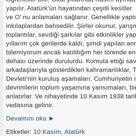
yapılır. Atatürk’ün hayatından çeşitli kesitler 
ve O’ nu anlamaları sağlanır. Genellikle yapt
inkılaplardan bahsedilir. Şiirler okunur, yarı
toplantılar, sevdiği şarkılar gibi etkinlikler ya
yıllarım çok gerilerde kaldı, şimdi yapılan an
bilemiyorum ancak katıldığım her törende e
dehası üzerinde durulurdu. Komuta ettiği sava
arkadaşlarıyla gösterdikleri kahramanlıklar,
Devleti’nin kuruluş aşamaları, Cumhuriyetin i
devrimlerin toplum yaşamına yansımaları, bi
anlatırlar. Ve nihayetinde 10 Kasım 1938 tari
vedasına gelinir.
Devamını oku ►
Etiketler:
10 Kasım
,
Atatürk