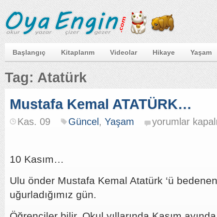
Başlangıç
Kitaplarım
Videolar
Hikaye
Yaşam
Tag: Atatürk
Mustafa Kemal ATATÜRK…
Mustafa
Kas. 09
Güncel
,
Yaşam
yorumlar kapal
Kemal
ATATÜRK…
için
10 Kasım…
Ulu önder Mustafa Kemal Atatürk ‘ü bedene
uğurladığımız gün.
Öğrenciler bilir. Okul yıllarında Kasım ayında 