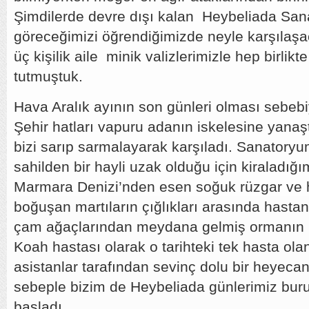
Şimdilerde devre dışı kalan Heybeliada San
göreceğimizi öğrendiğimizde neyle karşılaş
üç kişilik aile minik valizlerimizle hep birlik
tutmuştuk.
Hava Aralık ayının son günleri olması sebebiy
Şehir hatları vapuru adanın iskelesine yanaş
bizi sarıp sarmalayarak karşıladı. Sanatory
sahilden bir hayli uzak olduğu için kiraladığım
Marmara Denizi’nden esen soğuk rüzgar ve h
boğuşan martıların çığlıkları arasında hastan
çam ağaçlarından meydana gelmiş ormanın 
Koah hastası olarak o tarihteki tek hasta ol
asistanlar tarafından sevinç dolu bir heyecan
sebeple bizim de Heybeliada günlerimiz buruk
başladı.