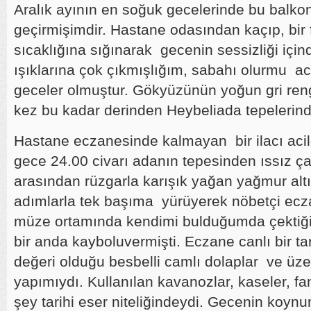
Aralık ayının en soğuk gecelerinde bu balk
geçirmişimdir. Hastane odasından kaçıp, bir 
sıcaklığına sığınarak gecenin sessizliği için
ışıklarına çok çıkmışlığım, sabahı olurmu a
geceler olmuştur. Gökyüzünün yoğun gri rengi
kez bu kadar derinden Heybeliada tepelerind
Hastane eczanesinde kalmayan bir ilacı aci
gece 24.00 civarı adanın tepesinden ıssız ç
arasından rüzgarla karışık yağan yağmur alt
adımlarla tek başıma yürüyerek nöbetçi ecza
müze ortamında kendimi bulduğumda çektiği
bir anda kayboluvermişti. Eczane canlı bir tar
değeri olduğu besbelli camlı dolaplar ve üze
yapımıydı. Kullanılan kavanozlar, kaseler, fan
şey tarihi eser niteliğindeydi. Gecenin koyn