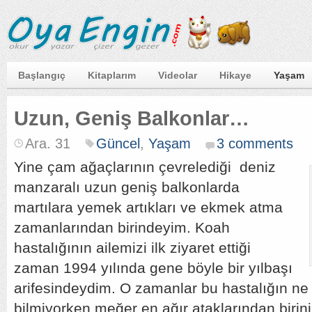
Başlangıç
Kitaplarım
Videolar
Hikaye
Yaşam
Uzun, Geniş Balkonlar…
Ara. 31
Güncel
,
Yaşam
3 comments
Yine çam ağaçlarının çevrelediği deniz
manzaralı uzun geniş balkonlarda
martılara yemek artıkları ve ekmek atma
zamanlarından birindeyim. Koah
hastalığının ailemizi ilk ziyaret ettiği
zaman 1994 yılında gene böyle bir yılbaşı
arifesindeydim. O zamanlar bu hastalığın ne
bilmiyorken meğer en ağır ataklarından biri