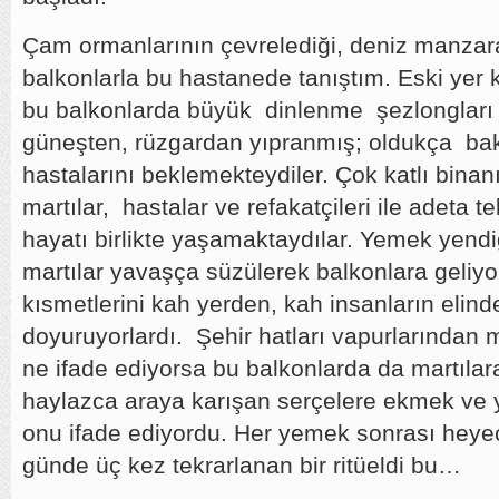
Çam ormanlarının çevrelediği, deniz manzara
balkonlarla bu hastanede tanıştım. Eski yer 
bu balkonlarda büyük dinlenme şezlongları
güneşten, rüzgardan yıpranmış; oldukça bak
hastalarını beklemekteydiler. Çok katlı bina
martılar, hastalar ve refakatçileri ile adeta 
hayatı birlikte yaşamaktaydılar. Yemek yendiğ
martılar yavaşça süzülerek balkonlara geliyo
kısmetlerini kah yerden, kah insanların elinde
doyuruyorlardı. Şehir hatları vapurlarından 
ne ifade ediyorsa bu balkonlarda da martılar
haylazca araya karışan serçelere ekmek ve 
onu ifade ediyordu. Her yemek sonrası heye
günde üç kez tekrarlanan bir ritüeldi bu…