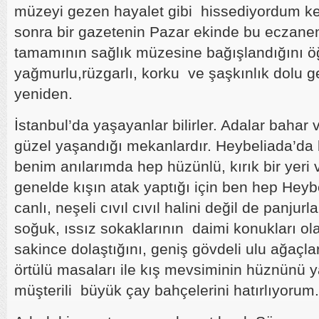
müzeyi gezen hayalet gibi hissediyordum ken
sonra bir gazetenin Pazar ekinde bu eczanen
tamamının sağlık müzesine bağışlandığını ö
yağmurlu,rüzgarlı, korku ve şaşkınlık dolu 
yeniden.
İstanbul’da yaşayanlar bilirler. Adalar bahar
güzel yaşandığı mekanlardır. Heybeliada’da 
benim anılarımda hep hüzünlü, kırık bir yeri 
genelde kışın atak yaptığı için ben hep Heyb
canlı, neşeli cıvıl cıvıl halini değil de panjurla
soğuk, ıssız sokaklarının daimi konukları ol
sakince dolaştığını, geniş gövdeli ulu ağaçlar
örtülü masaları ile kış mevsiminin hüznünü 
müşterili büyük çay bahçelerini hatırlıyorum.