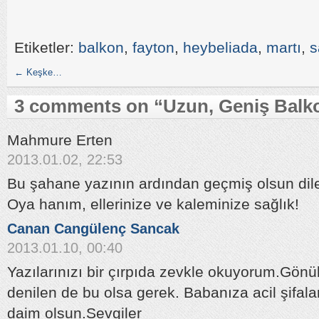
Etiketler:
balkon
,
fayton
,
heybeliada
,
martı
,
s
←
Keşke…
3 comments on “
Uzun, Geniş Balk
Mahmure Erten
2013.01.02, 22:53
Bu şahane yazının ardından geçmiş olsun dile
Oya hanım, ellerinize ve kaleminize sağlık!
Canan Cangülenç Sancak
2013.01.10, 00:40
Yazılarınızı bir çırpıda zevkle okuyorum.Gön
denilen de bu olsa gerek. Babanıza acil şifala
daim olsun.Sevgiler