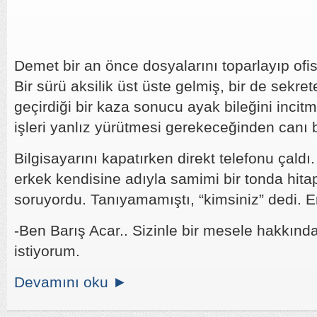
için
Demet bir an önce dosyalarını toparlayıp ofis
Bir sürü aksilik üst üste gelmiş, bir de sekrete
geçirdiği bir kaza sonucu ayak bileğini incitmi
işleri yanlız yürütmesi gerekeceğinden canı bi
Bilgisayarını kapatırken direkt telefonu çaldı. 
erkek kendisine adıyla samimi bir tonda hitap
soruyordu. Tanıyamamıştı, “kimsiniz” dedi. Er
-Ben Barış Acar.. Sizinle bir mesele hakkın
istiyorum.
Devamını oku ►