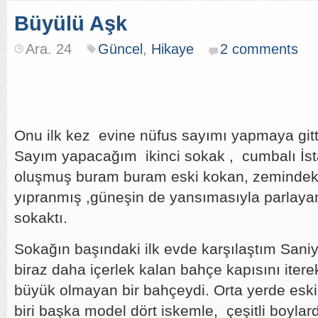
Büyülü Aşk
Ara. 24
Güncel
,
Hikaye
2 comments
Onu ilk kez evine nüfus sayımı yapmaya gi
Sayım yapacağım ikinci sokak , cumbalı İst
oluşmuş buram buram eski kokan, zemindeki 
yıpranmış ,güneşin de yansımasıyla parlaya
sokaktı.
Sokağın başındaki ilk evde karşılaştım Sani
biraz daha içerlek kalan bahçe kapısını iterek
büyük olmayan bir bahçeydi. Orta yerde eski
biri başka model dört iskemle, çeşitli boylar