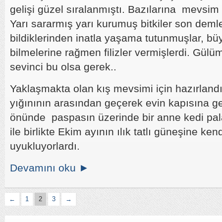
gelişi güzel sıralanmıştı. Bazılarına mevsim ç
Yarı sararmış yarı kurumuş bitkiler son demle
bildiklerinden inatla yaşama tutunmuşlar, b
bilmelerine rağmen filizler vermişlerdi. Gü
sevinci bu olsa gerek..
Yaklaşmakta olan kış mevsimi için hazırland
yığınının arasından geçerek evin kapısına 
önünde paspasın üzerinde bir anne kedi pal
ile birlikte Ekim ayının ılık tatlı güneşine ken
uyukluyorlardı.
Devamını oku ►
←
1
2
3
→