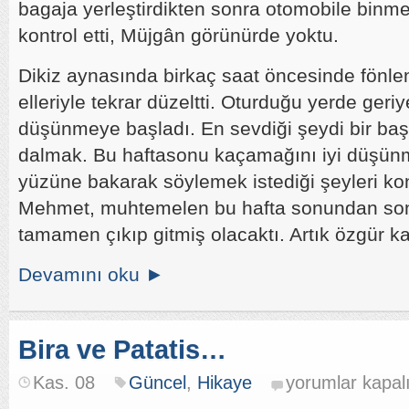
bagaja yerleştirdikten sonra otomobile binme
kontrol etti, Müjgân görünürde yoktu.
Dikiz aynasında birkaç saat öncesinde fönle
elleriyle tekrar düzeltti. Oturduğu yerde geri
düşünmeye başladı. En sevdiği şeydi bir ba
dalmak. Bu haftasonu kaçamağını iyi düşü
yüzüne bakarak söylemek istediği şeyleri ko
Mehmet, muhtemelen bu hafta sonundan son
tamamen çıkıp gitmiş olacaktı. Artık özgür k
Devamını oku ►
Bira ve Patatis…
Bira
Kas. 08
Güncel
,
Hikaye
yorumlar kapal
ve
Patatis…