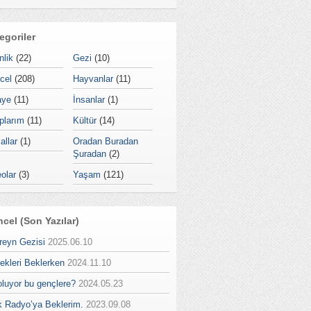
egoriler
nlik
(22)
Gezi
(10)
cel
(208)
Hayvanlar
(11)
aye
(11)
İnsanlar
(1)
plarım
(11)
Kültür
(14)
allar
(1)
Oradan Buradan
Şuradan
(2)
olar
(3)
Yaşam
(121)
cel (Son Yazılar)
reyn Gezisi
2025.06.10
ekleri Beklerken
2024.11.10
oluyor bu gençlere?
2024.05.23
k Radyo’ya Beklerim.
2023.09.08