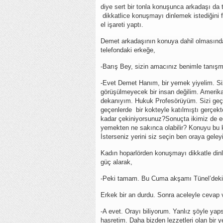
diye sert bir tonla konuşunca arkadaşı da t
dikkatlice konuşmayı dinlemek istediğini f
el işareti yaptı.
Demet arkadaşının konuya dahil olmasından 
telefondaki erkeğe,
-Barış Bey, sizin amacınız benimle tanış
-Evet Demet Hanım, bir yemek yiyelim. Si
görüşülmeyecek bir insan değilim. Amerik
dekanıyım. Hukuk Profesörüyüm. Sizi geç
geçenlerde bir kokteyle katılmıştı gerçek
kadar çekiniyorsunuz?Sonuçta ikimiz de eğiti
yemekten ne sakınca olabilir? Konuyu bu
İsterseniz yerini siz seçin ben oraya gele
Kadın hoparlörden konuşmayı dikkatle dinl
güç alarak,
-Peki tamam. Bu Cuma akşamı Tünel’deki F
Erkek bir an durdu. Sonra aceleyle cevap v
-A evet. Orayı biliyorum. Yanlız şöyle ya
hasretim. Daha bizden lezzetleri olan bir 