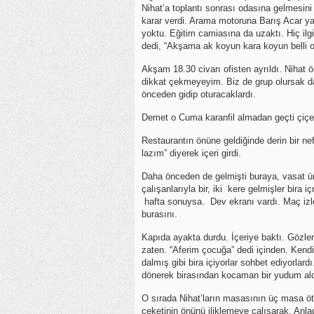
Nihat’a toplantı sonrası odasına gelmesini 
karar verdi. Arama motoruna Barış Acar yazd
yoktu. Eğitim camiasına da uzaktı. Hiç il
dedi, “Akşama ak koyun kara koyun belli o
Akşam 18.30 civarı ofisten ayrıldı. Nihat 
dikkat çekmeyeyim. Biz de grup olursak dah
önceden gidip oturacaklardı.
Demet o Cuma karanfil almadan geçti çiçe
Restaurantın önüne geldiğinde derin bir n
lazım” diyerek içeri girdi.
Daha önceden de gelmişti buraya, vasat ürün
çalışanlarıyla bir, iki kere gelmişler bira
hafta sonuysa. Dev ekranı vardı. Maç izl
burasını.
Kapıda ayakta durdu. İçeriye baktı. Gözleri
zaten. “Aferim çocuğa” dedi içinden. Kendi 
dalmış gibi bira içiyorlar sohbet ediyorlar
dönerek birasından kocaman bir yudum ald
O sırada Nihat’ların masasının üç masa ö
ceketinin önünü iliklemeye çalışarak. Anl