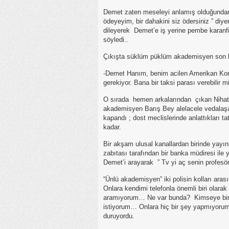
Demet zaten meseleyi anlamış olduğundan “
ödeyeyim, bir dahakini siz ödersiniz ” di
dileyerek Demet’e iş yerine pembe karanfil
söyledi..
Çıkışta süklüm püklüm akademisyen son b
-Demet Hanım, benim acilen Amerikan Kon
gerekiyor. Bana bir taksi parası verebilir m
O sırada hemen arkalarından çıkan Nihat 
akademisyen Barış Bey alelacele vedalaş
kapandı ; dost meclislerinde anlattıkları tat
kadar.
Bir akşam ulusal kanallardan birinde yayın
zabıtası tarafından bir banka müdiresi ile
Demet’i arayarak ” Tv yi aç senin profesör
“Ünlü akademisyen” iki polisin kolları ar
Onlara kendimi telefonla önemli biri olara
aramıyorum… Ne var bunda? Kimseye bir 
istiyorum… Onlara hiç bir şey yapmıyorum
duruyordu.