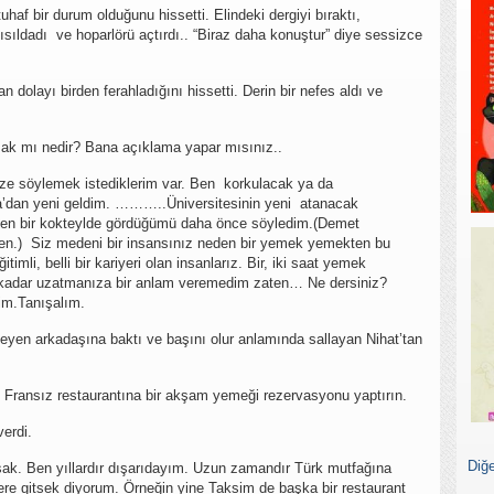
uhaf bir durum olduğunu hissetti. Elindeki dergiyi bıraktı,
ısıldadı ve hoparlörü açtırdı.. “Biraz daha konuştur” diye sessizce
dolayı birden ferahladığını hissetti. Derin bir nefes aldı ve
mak mı nedir? Bana açıklama yapar mısınız..
ze söylemek istediklerim var. Ben korkulacak ya da
a’dan yeni geldim. ………..Üniversitesinin yeni atanacak
en bir kokteylde gördüğümü daha önce söyledim.(Demet
ten.) Siz medeni bir insansınız neden bir yemek yemekten bu
mli, belli bir kariyeri olan insanlarız. Bir, iki saat yemek
 kadar uzatmanıza bir anlam veremedim zaten… Ne dersiniz?
yim.Tanışalım.
eyen arkadaşına baktı ve başını olur anlamında sallayan Nihat’tan
ransız restaurantına bir akşam yemeği rezervasyonu yaptırın.
erdi.
Diğe
psak. Ben yıllardır dışarıdayım. Uzun zamandır Türk mutfağına
yere gitsek diyorum. Örneğin yine Taksim de başka bir restaurant