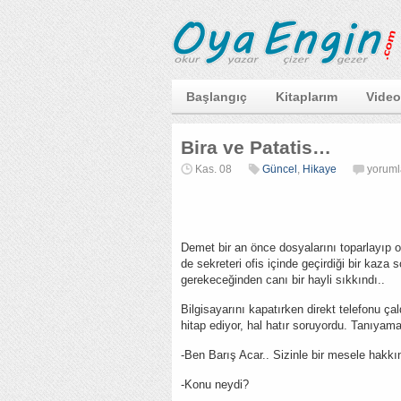
Başlangıç
Kitaplarım
Video
Bira ve Patatis…
Bira
Kas. 08
Güncel
,
Hikaye
yoruml
ve
Patati
için
Demet bir an önce dosyalarını toparlayıp of
de sekreteri ofis içinde geçirdiği bir kaza 
gerekeceğinden canı bir hayli sıkkındı..
Bilgisayarını kapatırken direkt telefonu ça
hitap ediyor, hal hatır soruyordu. Tanıyamam
-Ben Barış Acar.. Sizinle bir mesele hakk
-Konu neydi?