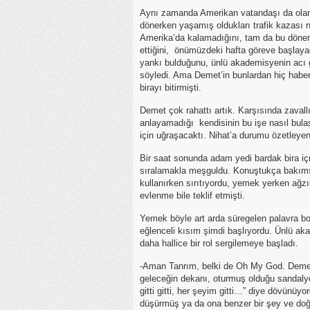
Aynı zamanda Amerikan vatandaşı da olan B
dönerken yaşamış oldukları trafik kazası n
Amerika’da kalamadığını, tam da bu döne
ettiğini, önümüzdeki hafta göreve başlaya
yankı bulduğunu, ünlü akademisyenin acı gü
söyledi. Ama Demet’in bunlardan hiç haber
birayı bitirmişti.
Demet çok rahattı artık. Karşısında zavall
anlayamadığı kendisinin bu işe nasıl bula
için uğraşacaktı. Nihat’a durumu özetleyen
Bir saat sonunda adam yedi bardak bira içmi
sıralamakla meşguldu. Konuştukça bakımsız,
kullanırken sırıtıyordu, yemek yerken ağz
evlenme bile teklif etmişti.
Yemek böyle art arda süregelen palavra b
eğlenceli kısım şimdi başlıyordu. Ünlü ak
daha hallice bir rol sergilemeye başladı.
-Aman Tanrım, belki de Oh My God. Demet 
geleceğin dekanı, oturmuş olduğu sandalye
gitti gitti, her şeyim gitti…” diye dövünü
düşürmüş ya da ona benzer bir şey ve doğ