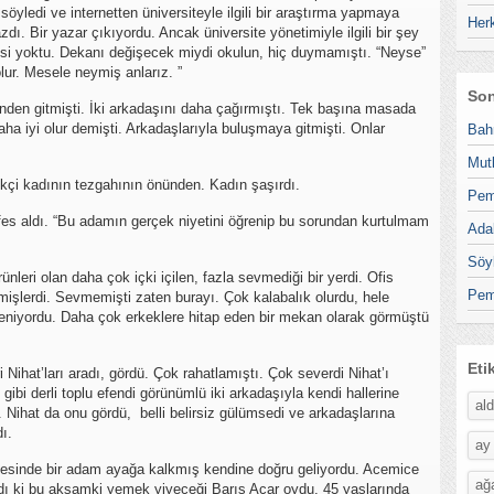
söyledi ve internetten üniversiteyle ilgili bir araştırma yapmaya
Her
ı. Bir yazar çıkıyordu. Ancak üniversite yönetimiyle ilgili bir şey
gisi yoktu. Dekanı değişecek miydi okulun, hiç duymamıştı. “Neyse”
lur. Mesele neymiş anlarız. ”
Son
önden gitmişti. İki arkadaşını daha çağırmıştı. Tek başına masada
a iyi olur demişti. Arkadaşlarıyla buluşmaya gitmişti. Onlar
Bah
Mut
kçi kadının tezgahının önünden. Kadın şaşırdı.
Pem
efes aldı. “Bu adamın gerçek niyetini öğrenip bu sorundan kurtulmam
Ada
Söy
leri olan daha çok içki içilen, fazla sevmediği bir yerdi. Ofis
Pem
 içmişlerdi. Sevmemişti zaten burayı. Çok kalabalık olurdu, hele
eniyordu. Daha çok erkeklere hitap eden bir mekan olarak görmüştü
Eti
 Nihat’ları aradı, gördü. Çok rahatlamıştı. Çok severdi Nihat’ı
gibi derli toplu efendi görünümlü iki arkadaşıyla kendi hallerine
al
dı. Nihat da onu gördü, belli belirsiz gülümsedi ve arkadaşlarına
ı.
ay
tesinde bir adam ayağa kalkmış kendine doğru geliyordu. Acemice
ağ
adı ki bu akşamki yemek yiyeceği Barış Acar oydu. 45 yaşlarında