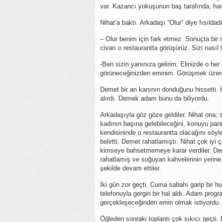
var. Kazancı yokuşunun baş tarafında, hani
Nihat’a baktı. Arkadaşı “Olur” diye fısıldadı
– Olur benim için fark etmez. Sonuçta bir 
civarı o restaurantta görüşürüz. Sizi nası
-Ben sizin yanınıza gelirim. Elinizde o he
görüneceğinizden eminim. Görüşmek üze
Demet bir an kanının donduğunu hissetti. 
alırdı. Demek adam bunu da biliyordu.
Arkadaşıyla göz göze geldiler. Nihat ona; 
kadının başına gelebileceğini, konuyu p
kendisininde o restaurantta olacağını söyl
belirtti. Demet rahatlamıştı. Nihat çok iyi 
kimseye bahsetmemeye karar verdiler. Dem
rahatlamış ve soğuyan kahvelerinin yerine 
şekilde devam ettiler.
İki gün zor geçti. Cuma sabahı garip bir h
telefonuyla gergin bir hal aldı. Adam prog
gerçekleşeceğinden emin olmak istiyordu.
Öğleden sonraki toplantı çok sıkıcı geçti. 