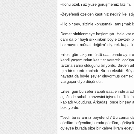
-Konu özel.Yüz yüze görüşmemiz lazım.
-Beyefendi özelden kastınız nedir? Ne ist
-Hiç bir şey, sizinle konuşmak, tanışmak 
Demet sinirlenmeye başlamıştı. Hala var m
canı da bir hayli sıkkınken böyle zevzek 
bakmayın, müsait değilim” diyerek kapattı
Ertesi gün akşam üstü saatlerinde aynı erk
kendi yaşamından kesitler vererek görüşme
tarzına sahip olduğunu biliyordu. Birden ür
İçin bir sıkıntı kapladı. Bir bu eksikti. B
hayatta da böyle şeyler oluyormuş demek 
vazgeçer diye düşündü..
Ertesi gün bu sefer sabah saatlerinde arad
eşliğinde sabah kahvesini içiyordu. Telefo
kapladı vücudunu. Arkadaşı önce bir şey a
bekliyordu.
“Nedir bu ısrarınız beyefendi? Bu zamanda
gördüm beğendim,burada gördüm, görüşeli
öyleyse burada size bir kahve ikram edeyim