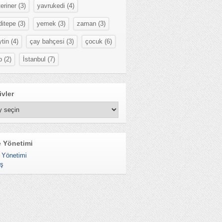
eriner
(3)
yavrukedi
(4)
ditepe
(3)
yemek
(3)
zaman
(3)
ytin
(4)
çay bahçesi
(3)
çocuk
(6)
p
(2)
İstanbul
(7)
ivler
vler
e Yönetimi
 Yönetimi
ış