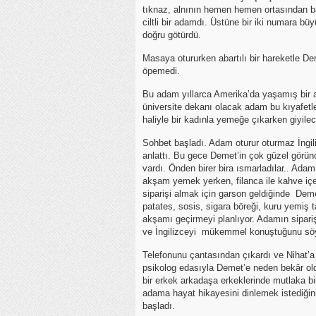
tıknaz, alnının hemen hemen ortasından baş
ciltli bir adamdı. Üstüne bir iki numara bü
doğru götürdü.
Masaya otururken abartılı bir hareketle De
öpemedi.
Bu adam yıllarca Amerika’da yaşamış bir a
üniversite dekanı olacak adam bu kıyafetler
haliyle bir kadınla yemeğe çıkarken giyilec
Sohbet başladı. Adam oturur oturmaz İngili
anlattı. Bu gece Demet’in çok güzel görün
vardı. Önden birer bira ısmarladılar.. Adam
akşam yemek yerken, filanca ile kahve içe
siparişi almak için garson geldiğinde Dem
patates, sosis, sigara böreği, kuru yemiş t
akşamı geçirmeyi planlıyor. Adamın sipariş
ve İngilizceyi mükemmel konuştuğunu söyl
Telefonunu çantasından çıkardı ve Nihat’a 
psikolog edasıyla Demet’e neden bekâr ol
bir erkek arkadaşa erkeklerinde mutlaka 
adama hayat hikayesini dinlemek istediği
başladı.