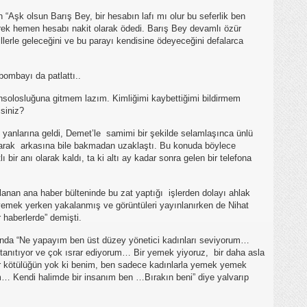
Aşk olsun Barış Bey, bir hesabın lafı mı olur bu seferlik ben
yerek hemen hesabı nakit olarak ödedi. Barış Bey devamlı özür
lerle geleceğini ve bu parayı kendisine ödeyeceğini defalarca
ombayı da patlattı..
solosluğuna gitmem lazım. Kimliğimi kaybettiğimi bildirmem
isiniz?
yanlarına geldi, Demet’le samimi bir şekilde selamlaşınca ünlü
arak arkasına bile bakmadan uzaklaştı. Bu konuda böylece
lı bir anı olarak kaldı, ta ki altı ay kadar sonra gelen bir telefona
lanan ana haber bülteninde bu zat yaptığı işlerden dolayı ahlak
 yemek yerken yakalanmış ve görüntüleri yayınlanırken de Nihat
 haberlerde” demişti.
asında “Ne yapayım ben üst düzey yönetici kadınları seviyorum…
k tanıtıyor ve çok ısrar ediyorum… Bir yemek yiyoruz, bir daha asla
kötülüğün yok ki benim, ben sadece kadınlarla yemek yemek
… Kendi halimde bir insanım ben …Bırakın beni” diye yalvarıp