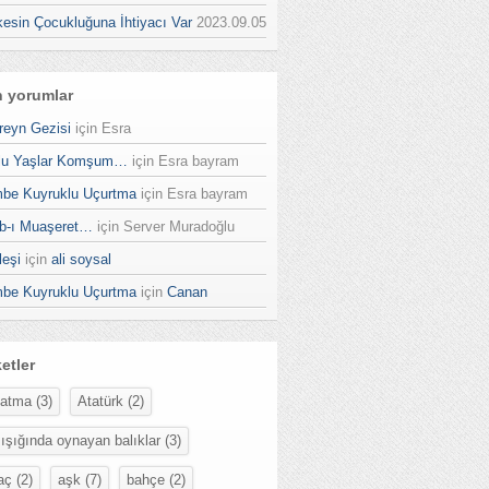
kesin Çocukluğuna İhtiyacı Var
2023.09.05
 yorumlar
reyn Gezisi
için
Esra
lu Yaşlar Komşum…
için
Esra bayram
be Kuyruklu Uçurtma
için
Esra bayram
b-ı Muaşeret…
için
Server Muradoğlu
leşi
için
ali soysal
be Kuyruklu Uçurtma
için
Canan
ketler
datma
(3)
Atatürk
(2)
 ışığında oynayan balıklar
(3)
aç
(2)
aşk
(7)
bahçe
(2)