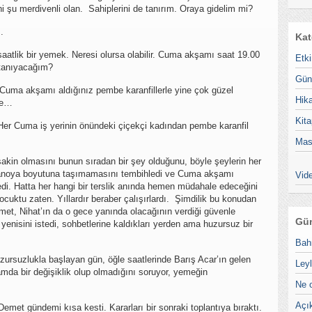
 şu merdivenli olan. Sahiplerini de tanırım. Oraya gidelim mi?
.
Kat
saatlik bir yemek. Neresi olursa olabilir. Cuma akşamı saat 19.00
Etki
l tanıyacağım?
Gün
r Cuma akşamı aldığınız pembe karanfillerle yine çok güzel
Hik
re…
Kita
Her Cuma iş yerinin önündeki çiçekçi kadından pembe karanfil
Mas
sakin olmasını bunun sıradan bir şey olduğunu, böyle şeylerin her
aranoya boyutuna taşımamasını tembihledi ve Cuma akşamı
Vide
edi. Hatta her hangi bir terslik anında hemen müdahale edeceğini
çocuktu zaten. Yıllardır beraber çalışırlardı. Şimdilik bu konudan
et, Nihat’ın da o gece yanında olacağının verdiği güvenle
Gün
yenisini istedi, sohbetlerine kaldıkları yerden ama huzursuz bir
Bah
uzursuzlukla başlayan gün, öğle saatlerinde Barış Acar’ın gelen
Leyl
ramda bir değişiklik olup olmadığını soruyor, yemeğin
Ne 
Açı
Demet gündemi kısa kesti. Kararları bir sonraki toplantıya bıraktı.