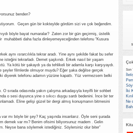
iyorsunuz benden?
istiyorum. Geçen gün bir kokteylde gördüm sizi ve çok beğendim.
ıydı böyle bayat numaralar? Zaten zor bir gün geçirmiş, üstelik
bir muhabbeti daha fazla dinleyemeyeceğinden telefonu “Kusura
s
.
ek aynı ısrarcılıkla tekrar aradı. Yine aynı şekilde fakat bu sefer
 isteğini tekrarladı. Demet şaşkındı. Erkek nasıl bir yaşam
Çok
ktü. Ya kötü bir şakaydı ya da tehlikeli bir adamla karşı karşıyaydı.
Son 
öyle şeyler filmlerde olmuyor muydu? Eğer şaka değilse gerçek
İlet
ki diyerek telefonu adamın yüzüne kapattı. Yüz vermezsem belki
Pem
Söy
İki 
ı. O sırada odasında yakın çalışma arkadaşıyla keyifli bir sohbet
Kırı
nda o sesi duyunca yine o sıkıcı duygu sardı bedenini. İnce bir ter
Ne 
nlamadı. Eline gelişi güzel bir dergi almış konuşmanın bitmesini
Bah
 var mı böyle bir şey? Kaç yaşında insanlarız. Öyle seni şurada
m demek var mı? Benim ofisimi biliyorsunuz madem . Gelin
Kit
. Neyse bana söylemek istediğiniz. Söylersiniz olur biter”