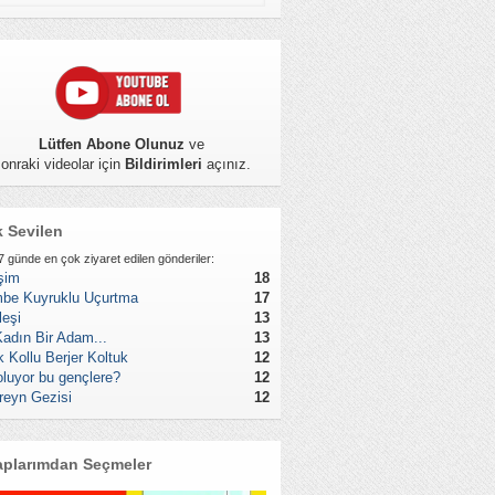
Lütfen Abone Olunuz
ve
onraki videolar için
Bildirimleri
açınız.
 Sevilen
7 günde en çok ziyaret edilen gönderiler:
işim
18
be Kuyruklu Uçurtma
17
leşi
13
Kadın Bir Adam...
13
k Kollu Berjer Koltuk
12
oluyor bu gençlere?
12
reyn Gezisi
12
aplarımdan Seçmeler