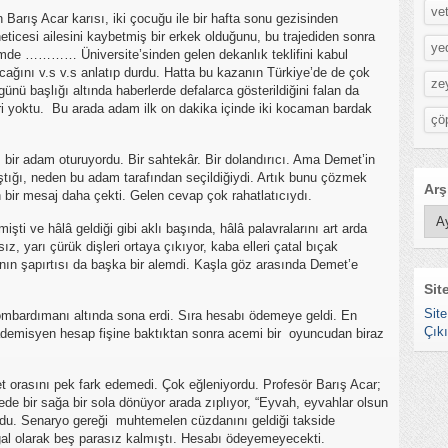
vet
arış Acar karısı, iki çocuğu ile bir hafta sonu gezisinden
eticesi ailesini kaybetmiş bir erkek olduğunu, bu trajediden sonra
ye
mde ………… Üniversite’sinden gelen dekanlık teklifini kabul
cağını v.s v.s anlatıp durdu. Hatta bu kazanın Türkiye’de de çok
ze
nü başlığı altında haberlerde defalarca gösterildiğini falan da
i yoktu. Bu arada adam ilk on dakika içinde iki kocaman bardak
çö
ı bir adam oturuyordu. Bir sahtekâr. Bir dolandırıcı. Ama Demet’in
ştığı, neden bu adam tarafından seçildiğiydi. Artık bunu çözmek
Arş
 bir mesaj daha çekti. Gelen cevap çok rahatlatıcıydı.
Arşi
şti ve hâlâ geldiği gibi aklı başında, hâlâ palavralarını art arda
 yarı çürük dişleri ortaya çıkıyor, kaba elleri çatal bıçak
ının şapırtısı da başka bir alemdi. Kaşla göz arasında Demet’e
Sit
Site
ombardımanı altında sona erdi. Sıra hesabı ödemeye geldi. En
Çık
ademisyen hesap fişine baktıktan sonra acemi bir oyuncudan biraz
orasını pek fark edemedi. Çok eğleniyordu. Profesör Barış Acar;
de bir sağa bir sola dönüyor arada zıplıyor, “Eyvah, eyvahlar olsun
yordu. Senaryo gereği muhtemelen cüzdanını geldiği takside
al olarak beş parasız kalmıştı. Hesabı ödeyemeyecekti.