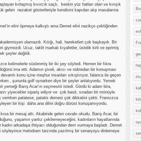
layan kırlaşmış kıvırcık saçlı, keskin yüz hatları olan ve kırışık
Bo
yük gelen nezaket gösterileriyle kendisini kapıdan alıp masalarına
cu
met’in elini öpmeye kalkıştı ama Demet elini nazikçe çektiğinden
evl
kademisyen olamazdı. Kılığı, hali, hareketleri çok başkaydı. Bir
Fı
i giymezdi. Ucuz, taklit markalı kıyafetler, üstelik kirli ve eprimiş
ek şeyler değildi.
ge
zce kelimelerle süslenmiş bir iki şey söyledi. Hemen bir fıkra
ha
düğünü ima etti. Adamın şiveli, akıcı ve nüktedan bir konuşması
 devamlı konu içine meşhur insanları sıkıştırıyor, falanca ile geçen
im
rken , şununla golf oynarken diye bir şeyler anlatıyordu. Yemek
et yemeği Barış Acar’ın seçmesini istedi. Gördü ki adam bira,
ka
arzı yiyecekler sipariş ediyor ve çok basit, sıradan bir mönüyle
 verirken patatese, patatis demesi çok dikkatini çekti. Fransızca
kit
eyen bir kişi daha ana dilini doğru dürüst konuşamıyordu.
ko
kısa bir mesaj attı. Akabinde gelen cevabı okudu. Barış Acar, bir
duğunu, yaşamın yanlız çekilemeyeceğini, kadınların hayatlarında
oy
bir kadın arkadaşa ihtiyacı olduğundan dem vurmaya başladı. Demet
ni söyleyince melodram tarzında yazılmış bir senaryoyu dinlemeye
se