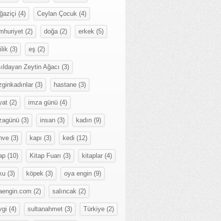
ğaziçi
(4)
Ceylan Çocuk
(4)
mhuriyet
(2)
doğa
(2)
erkek
(5)
ilik
(3)
eş
(2)
sıldayan Zeytin Ağacı
(3)
zginkadınlar
(3)
hastane
(3)
yat
(2)
imza günü
(4)
zagünü
(3)
insan
(3)
kadın
(9)
hve
(3)
kapı
(3)
kedi
(12)
ap
(10)
Kitap Fuarı
(3)
kitaplar
(4)
ku
(3)
köpek
(3)
oya engin
(9)
aengin.com
(2)
salıncak
(2)
vgi
(4)
sultanahmet
(3)
Türkiye
(2)