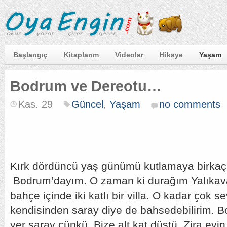
Başlangıç
Kitaplarım
Videolar
Hikaye
Yaşam
Bodrum ve Dereotu…
Kas. 29
Güncel
,
Yaşam
no comments
Kırk dördüncü yaş günümü kutlamaya birkaç
Bodrum’dayım. O zaman ki durağım Yalıkav
bahçe içinde iki katlı bir villa. O kadar çok 
kendisinden saray diye de bahsedebilirim. 
yer saray çünkü. Bize alt kat düştü. Zira evin