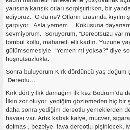
yarısına karışık otları serpiştirirken, bir yan
ediyoruz. O da ne? Otların arasında kıyılmı
çarpıyor. Asla yemem… Kokusuna dayanamı
sevmiyorum. Soruyorum, “Dereotsuzu var mı?
tombul kollu, maharetli elli kadın. Yüzüne y
gülümsemesiyle, “Yemen mi yoksa?” diye sor
hoşnutsuzlukla.
Sonra buluyorum Kırk dördüncü yaş doğum 
Dereotu…
Kırk dört yıllık damağım ilk kez Bodrum’da de
İlkin zor oluyor, yediğim gözlemeden hiç bir
daha sonra yediğim dereotlu yemeklerden d
havası var. Artık kabak kalye, mücver, sigar
dolması, bezelye, fava dereotlu pişirilecek. 