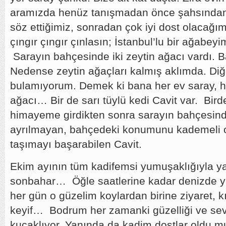
aramızda henüz tanışmadan önce şahsından
söz ettiğimiz, sonradan çok iyi dost olacağım
çıngır çıngır çınlasın; İstanbul’lu bir ağabey
Sarayın bahçesinde iki zeytin ağacı vardı.
Nedense zeytin ağaçları kalmış aklımda. Diğ
bulamıyorum. Demek ki bana her ev saray, h
ağacı… Bir de sarı tüylü kedi Cavit var. Birde
himayeme girdikten sonra sarayın bahçesinde
ayrılmayan, bahçedeki konumunu kademeli ol
taşımayı başarabilen Cavit.
Ekim ayının tüm kadifemsi yumuşaklığıyla ya
sonbahar… Öğle saatlerine kadar denizde yü
her gün o güzelim koylardan birine ziyaret, k
keyif… Bodrum her zamanki güzelliği ve seve
kucaklıyor. Yanında da kadim dostlar oldu m