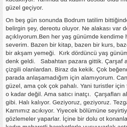
güzel geçiyor.
On beş gün sonunda Bodrum tatilim bittiğind
belirgin şey, dereotu oluyor. Ne alakası va
açıklıyorum.Ben her yaş günümde kendime 
severim. Bazen bir kitap, bazen bir kurs, baze
bir akşam yemeği. Kırk dördüncü yaş günüm
denk geldi. Sabahtan pazara gittik. Çarşaf 
çizgili olanlardan. Biraz da kekik. Çok beğen
parada anlaşamadığım için alamıyorum. Canım
güzel, ama çok çok pahalı. Yani turistler için 
o kadar değil. Ama satıcı inatçı. Çarşafları 
gibi. Halı kalıyor. Geziyoruz, geziyoruz. Tezgâ
Karnımız acıkıyor. Yiyecek bölümüne seyirt
gözlemeler yaparlar. İçine bir dolu ot konan
kadın maharetli hareketlerle yusyuvarlak açt