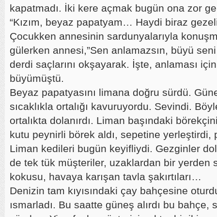
kapatmadı. İki kere açmak bugün ona zor gel
“Kızım, beyaz papatyam… Haydi biraz gezel
Çocukken annesinin sardunyalarıyla konuşm
gülerken annesi,”Sen anlamazsın, büyü sen
derdi saçlarını okşayarak. İşte, anlaması için
büyümüştü.
Beyaz papatyasını limana doğru sürdü. Gün
sıcaklıkla ortalığı kavuruyordu. Sevindi. Böy
ortalıkta dolanırdı. Liman başındaki börekçin
kutu peynirli börek aldı, sepetine yerleştirdi,
Liman kedileri bugün keyifliydi. Gezginler do
de tek tük müşteriler, uzaklardan bir yerden 
kokusu, havaya karışan tavla şakırtıları…
Denizin tam kıyısındaki çay bahçesine oturdu
ısmarladı. Bu saatte güneş alırdı bu bahçe, 