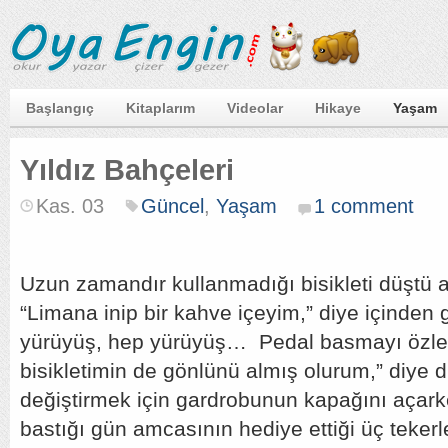
Başlangıç
Kitaplarım
Videolar
Hikaye
Yaşam
Yıldız Bahçeleri
Kas. 03
Güncel
,
Yaşam
1 comment
Uzun zamandır kullanmadığı bisikleti düştü 
“Limana inip bir kahve içeyim,” diye içinden 
yürüyüş, hep yürüyüş… Pedal basmayı özle
bisikletimin de gönlünü almış olurum,” diye 
değiştirmek için gardrobunun kapağını açark
bastığı gün amcasının hediye ettiği üç tekerlek