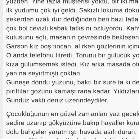
yüzden. Yine fazla müşterisi yoktu, bir iki 
ilk yudumu çok iyi geldi. Sakızlı lokuma dok
şekerden uzak dur dediğinden beri bazı tatla
çok bol cevizli kabak tatlısını özlüyordu. Kahv
kutusunu açtı, masanın çevresinde bekleşen 
Garson kız boş fincanı alırken gözlerinin iç
O anda telefonu titredi. Torunu bir gülücük y
kıza gülümsemek istedi. Kız arka masada otu
yanına seyirtmişti çoktan.
Güneşe döndü yüzünü, baktı bir süre ta ki de
pırıltılar gözünü kamaştırana kadar. Yıldızlar
Gündüz vakti deniz üzerindeydiler.
Çocukluğunun en güzel zamanları yaz gecel
sedire uzanıp gökyüzüne bakıp hayaller kurar
dolu bahçeler yaratmıştı havada asılı duran,