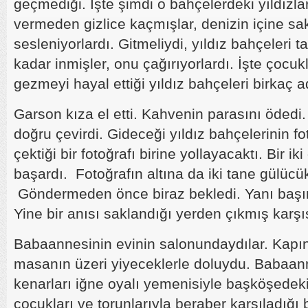
geçmediği. İşte şimdi o bahçelerdeki yıldızl
vermeden gizlice kaçmışlar, denizin içine sa
sesleniyorlardı. Gitmeliydi, yıldız bahçeleri 
kadar inmişler, onu çağırıyorlardı. İşte çocu
gezmeyi hayal ettiği yıldız bahçeleri birkaç 
Garson kıza el etti. Kahvenin parasını öded
doğru çevirdi. Gideceği yıldız bahçelerinin fot
çektiği bir fotoğrafı birine yollayacaktı. Bir 
başardı. Fotoğrafın altına da iki tane gülücük
Göndermeden önce biraz bekledi. Yanı başı
Yine bir anısı saklandığı yerden çıkmış karşıs
Babaannesinin evinin salonundaydılar. Kapı
masanın üzeri yiyeceklerle doluydu. Babaan
kenarları iğne oyalı yemenisiyle başköşedek
çocukları ve torunlarıyla beraber karşıladığı 