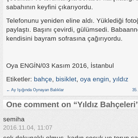
sabahının keyfini çıkarıyordu.
Telefonunu yeniden eline aldı. Yüklediği foto
paylaştı. Başını çevirdi, gülümsedi. Babaan
kendisini bayram sofrasına çağırıyordu.
Oya ENGİN/03 Kasım 2016, İstanbul
Etiketler:
bahçe
,
bisiklet
,
oya engin
,
yıldız
←
Ay Işığında Oynayan Balıklar
35.
One comment on “
Yıldız Bahçeleri
semiha
2016.11.04, 11:07
çok dokunaklı olmuş. kadın çocuk ve torun sa