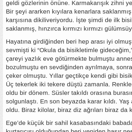
geldi gözlerinin önüne. Karmakarışık zihni y
Bir şeyi ararken kıyılara kenarlara saklanmış
karşısına dikiliveriyordu. İşte şimdi de ilk bis
saklanmış, hınzırca kırmızı kırmızı gülümsü
Hayatına girdiğinden beri hep arası iyi olmu
sevmişti ki “Okula da bisikletimle gideceğim,
çareyi yazlık eve götürmekte bulmuştu annes
bozulmuştu en sevdiğinden ayrılmaya, sonra a
çeker olmuştu. Yıllar geçtikçe kendi gibi bisi
Üç tekerlek iki tekere düştü zamanla. Renkle
oldu bir dönem. Süsler takıldı orasına buras
solgunlaştı. En son beyazda karar kıldı. Yaş
oldu. Biraz kilolar, biraz diz ağrıları biraz da 
Ege’de küçük bir sahil kasabasındaki babada
kurtarıcısı olduğundan beri yeniden haşır neşi