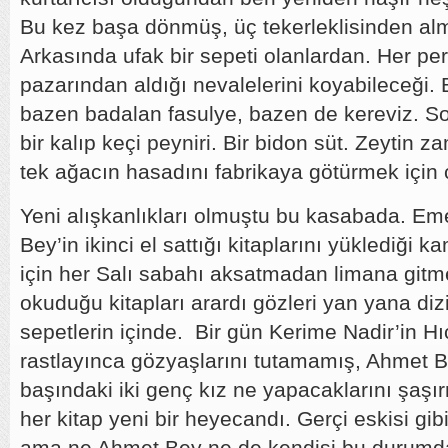
Bu kez başa dönmüş, üç tekerleklisinden alm
Arkasında ufak bir sepeti olanlardan. Her p
pazarından aldığı nevalelerini koyabileceği. 
bazen badalan fasulye, bazen de kereviz. S
bir kalıp keçi peyniri. Bir bidon süt. Zeytin 
tek ağacın hasadını fabrikaya götürmek için 
Yeni alışkanlıkları olmuştu bu kasabada. E
Bey’in ikinci el sattığı kitaplarını yüklediği
için her Salı sabahı aksatmadan limana gitm
okuduğu kitapları arardı gözleri yan yana dizi
sepetlerin içinde. Bir gün Kerime Nadir’in H
rastlayınca gözyaşlarını tutamamış, Ahmet 
başındaki iki genç kız ne yapacaklarını şaşır
her kitap yeni bir heyecandı. Gerçi eskisi gi
ama ne Ahmet Bey ne de kendisi bu durumdan