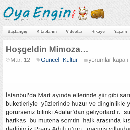
Başlangıç
Kitaplarım
Videolar
Hikaye
Yaşam
Hoşgeldin Mimoza…
Hoşgeldin
Mar. 12
Güncel
,
Kültür
yorumlar kapalı
Mimoza…
için
İstanbul’da Mart ayında ellerinde şiir gibi sa
buketleriyle yüzlerinde huzur ve dinginlikle 
görürseniz bilinki Adalar’dan geliyorlardır. İ
harikası bu mutena semtin halk arasında kı
dediğimiz Prens Adaları’nın geçmiş yıllarda