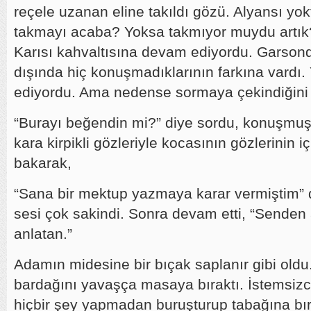
reçele uzanan eline takıldı gözü. Alyansı y
takmayı acaba? Yoksa takmıyor muydu artık
Karısı kahvaltısına devam ediyordu. Garson
dışında hiç konuşmadıklarının farkına vardı
ediyordu. Ama nedense sormaya çekindiğini h
“Burayı beğendin mi?” diye sordu, konuşmuş
kara kirpikli gözleriyle kocasının gözlerinin i
bakarak,
“Sana bir mektup yazmaya karar vermiştim” 
sesi çok sakindi. Sonra devam etti, “Senden 
anlatan.”
Adamın midesine bir bıçak saplanır gibi oldu
bardağını yavaşça masaya bıraktı. İstemsizce
hiçbir şey yapmadan buruşturup tabağına bır