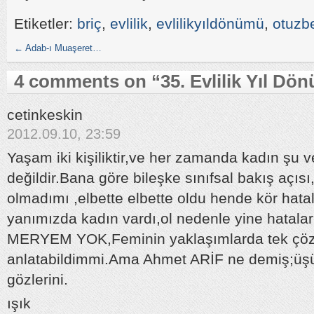
Etiketler:
briç
,
evlilik
,
evlilikyıldönümü
,
otuzb
←
Adab-ı Muaşeret…
4 comments on “
35. Evlilik Yıl D
cetinkeskin
2012.09.10, 23:59
Yaşam iki kişiliktir,ve her zamanda kadın şu v
değildir.Bana göre bileşke sınıfsal bakış açıs
olmadımı ,elbette elbette oldu hende kör hata
yanımızda kadın vardı,ol nedenle yine hatalar 
MERYEM YOK,Feminin yaklaşımlarda tek çöz
anlatabildimmi.Ama Ahmet ARİF ne demiş;ü
gözlerini.
ışık