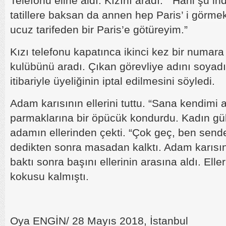
Telefonu eline aldı. Kızını aradı. ” Hani şu indir
tatillere baksan da annen hep Paris’ i görme
ucuz tarifeden bir Paris’e götüreyim.”
Kızı telefonu kapatınca ikinci kez bir numara 
kulübünü aradı. Çıkan görevliye adını soyadı
itibariyle üyeliğinin iptal edilmesini söyledi.
Adam karısının ellerini tuttu. “Sana kendimi a
parmaklarına bir öpücük kondurdu. Kadın gül
adamın ellerinden çekti. “Çok geç, ben send
dedikten sonra masadan kalktı. Adam karısın
baktı sonra başını ellerinin arasına aldı. Ell
kokusu kalmıştı.
Oya ENGİN/ 28 Mayıs 2018, İstanbul