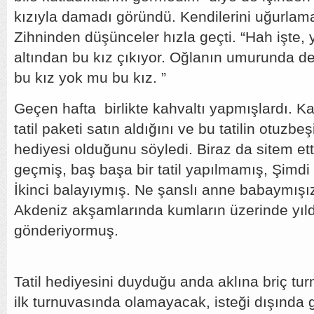
kızıyla damadı göründü. Kendilerini uğurlama
Zihninden düşünceler hızla geçti. “Hah işte, 
altından bu kız çıkıyor. Oğlanın umurunda de
bu kız yok mu bu kız. ”
Geçen hafta birlikte kahvaltı yapmışlardı. Kah
tatil paketi satın aldığını ve bu tatilin otuzbe
hediyesi olduğunu söyledi. Biraz da sitem et
geçmiş, baş başa bir tatil yapılmamış, Şimd
İkinci balayıymış. Ne şanslı anne babaymışız
Akdeniz akşamlarında kumların üzerinde yıld
gönderiyormuş.
Tatil hediyesini duyduğu anda aklına briç tu
ilk turnuvasında olamayacak, isteği dışında gö