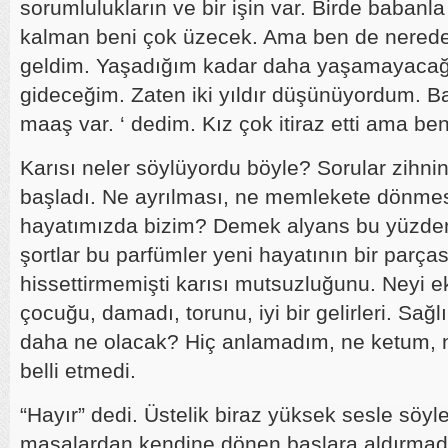
sorumlulukların ve bir işin var. Birde babanl
kalman beni çok üzecek. Ama ben de nerede
geldim. Yaşadığım kadar daha yaşamayaca
gideceğim. Zaten iki yıldır düşünüyordum. 
maaş var. ‘ dedim. Kız çok itiraz etti ama ben
Karısı neler söylüyordu böyle? Sorular zihn
başladı. Ne ayrılması, ne memlekete dönme
hayatımızda bizim? Demek alyans bu yüzde
şortlar bu parfümler yeni hayatının bir parça
hissettirmemişti karısı mutsuzluğunu. Neyi eks
çocuğu, damadı, torunu, iyi bir gelirleri. Sağl
daha ne olacak? Hiç anlamadım, ne ketum, ne
belli etmedi.
“Hayır” dedi. Üstelik biraz yüksek sesle söyl
masalardan kendine dönen başlara aldırmad