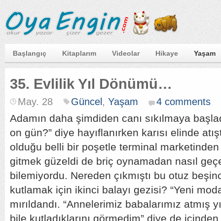
Başlangıç
Kitaplarım
Videolar
Hikaye
Yaşam
35. Evlilik Yıl Dönümü…
May. 28
Güncel
,
Yaşam
4 comments
Adamın daha şimdiden canı sıkılmaya başlad
on gün?” diye hayıflanırken karısı elinde atış
olduğu belli bir poşetle terminal marketinden 
gitmek güzeldi de briç oynamadan nasıl geç
bilemiyordu. Nereden çıkmıştı bu otuz beşinc
kutlamak için ikinci balayı gezisi? “Yeni moda
mırıldandı. “Annelerimiz babalarımız atmış yıl
bile kutladıklarını görmedim” diye de içinden