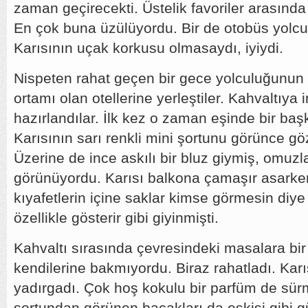
zaman geçirecekti. Üstelik favoriler arasınd
En çok buna üzülüyordu. Bir de otobüs yolcul
Karısının uçak korkusu olmasaydı, iyiydi.
Nispeten rahat geçen bir gece yolculuğunun 
ortamı olan otellerine yerleştiler. Kahvaltıya
hazırlandılar. İlk kez o zaman eşinde bir başk
Karısının sarı renkli mini şortunu görünce g
Üzerine de ince askılı bir bluz giymiş, omuzl
görünüyordu. Karısı balkona çamaşır asarken 
kıyafetlerin içine saklar kimse görmesin diye t
özellikle gösterir gibi giyinmişti.
Kahvaltı sırasında çevresindeki masalara bir
kendilerine bakmıyordu. Biraz rahatladı. Karı
yadırgadı. Çok hoş kokulu bir parfüm de sürm
şortundan görünen bacakları da eskisi gibi gü