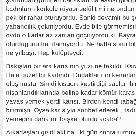
kadınların korkulu rüyası selülit mi ne ondan 
pek bir rahat oturuyordu. Sanki devamlı bu şort
yabancılık çekmiyordu. Evde bile görmemiş
evde o kadar az zaman geçiriyordu ki. Bayr
oturduğunu hatırlamıyordu. Ne hafta sonu bi
ne yılbaşı. Hep kulüpteydi.
Bakışları bir ara karısının yüzüne takıldı. Ka
Hala güzel bir kadındı. Dudaklarının kenarlar
oluşmuştu. Şimdi kısacık kestirdiği saçları b
nişanlandıklarında beline kadar kömür karası
yavaş yemek yerdi karısı. Birden kendi tabağ
bitirmişti. Oysa karısıyla sohbet ederek , tad
yemeğini daha mı başka olurdu acaba?
Arkadaşları geldi aklına. İki gün sonra turnuv