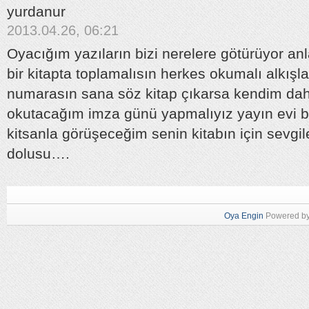
yurdanur
2013.04.26, 06:21
Oyacığım yazıların bizi nerelere götürüyor a
bir kitapta toplamalısın herkes okumalı alkış
numarasın sana söz kitap çıkarsa kendim dahil
okutacağım imza günü yapmalıyız yayın evi b
kitsanla görüşeceğim senin kitabın için sevgi
dolusu….
Oya Engin
Powered b