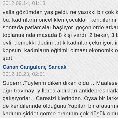
2012.09.14, 01:13
valla gözümden yaş geldi. ne yazıkki bir çok 
bu. kadınların öncelikleri çocukları kendilerini
sonrada patlamalar başlıyor. geçenlerde arkad
toplantısında masada 8 kişi vardı. 2 bekar, 3
evli. demekki dedim artık kadınlar çekmiyor. i
kopsun. kadınların eğitimli olması ekonomik 
şart.
Canan Cangülenç Sancak
2012.10.23, 02:51
Süperrr..Tüylerim diken diken oldu… Maalesef
ağır travmayı yıllarca aldıkları antidepresnlar
çalışıyorlar…Çaresizliklerinden..Oysa bir fark
de kendilerinde olduğunu.Yapılan bir araştırm
kadının şiddet görme oranının çok düşük oldu