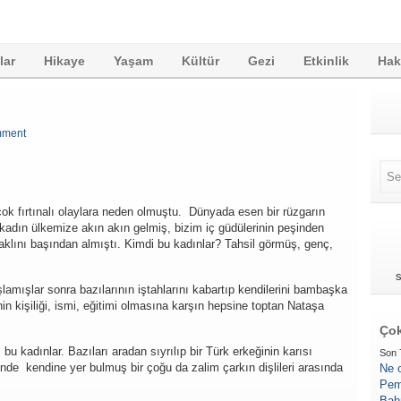
lar
Hikaye
Yaşam
Kültür
Gezi
Etkinlik
Hak
mment
 çok fırtınalı olaylara neden olmuştu. Dünyada esen bir rüzgarın
k kadın ülkemize akın akın gelmiş, bizim iç güdülerinin peşinden
 aklını başından almıştı. Kimdi bu kadınlar? Tahsil görmüş, genç,
s
lamışlar sonra bazılarının iştahlarını kabartıp kendilerini bambaşka
nin kişiliği, ismi, eğitimi olmasına karşın hepsine toptan Nataşa
Çok
 kadınlar. Bazıları aradan sıyrılıp bir Türk erkeğinin karısı
Son 
nde kendine yer bulmuş bir çoğu da zalim çarkın dişlileri arasında
Ne 
Pem
Bah