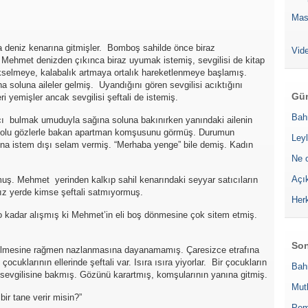
Mas
a deniz kenarına gitmişler. Bomboş sahilde önce biraz
Vide
Mehmet denizden çıkınca biraz uyumak istemiş, sevgilisi de kitap
kselmeye, kalabalık artmaya ortalık hareketlenmeye başlamış.
oluna aileler gelmiş. Uyandığını gören sevgilisi acıktığını
Gün
ri yemişler ancak sevgilisi şeftali de istemiş.
Bah
 bulmak umuduyla sağına soluna bakınırken yanındaki ailenin
k dolu gözlerle bakan apartman komşusunu görmüş. Durumun
Leyl
a istem dışı selam vermiş. “Merhaba yenge” bile demiş. Kadın
Ne 
Açı
ormuş. Mehmet yerinden kalkıp sahil kenarındaki seyyar satıcıların
ız yerde kimse şeftali satmıyormuş.
Her
 o kadar alışmış ki Mehmet’in eli boş dönmesine çok sitem etmiş.
Son
ilmesine rağmen nazlanmasına dayanamamış. Çaresizce etrafına
cuklarının ellerinde şeftali var. Isıra ısıra yiyorlar. Bir çocukların
Bah
ış sevgilisine bakmış. Gözünü karartmış, komşularının yanına gitmiş.
Mut
bir tane verir misin?”
Pem