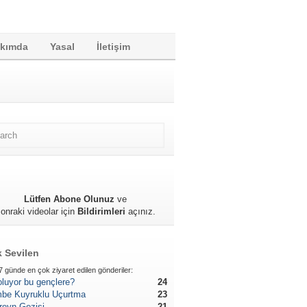
kımda
Yasal
İletişim
Lütfen Abone Olunuz
ve
onraki videolar için
Bildirimleri
açınız.
 Sevilen
7 günde en çok ziyaret edilen gönderiler:
oluyor bu gençlere?
24
be Kuyruklu Uçurtma
23
reyn Gezisi
21