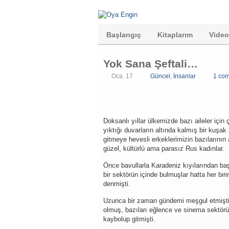
Başlangıç
Kitaplarım
Video
Yok Sana Şeftali…
Oca. 17
Güncel
,
İnsanlar
1 co
Doksanlı yıllar ülkemizde bazı aileler için
yıktığı duvarların altında kalmış bir kuşa
gitmeye hevesli erkeklerimizin bazılarının
güzel, kültürlü ama parasız Rus kadınlar.
Önce bavullarla Karadeniz kıyılarından baş
bir sektörün içinde bulmuşlar hatta her biri
denmişti.
Uzunca bir zaman gündemi meşgul etmişti bu
olmuş, bazıları eğlence ve sinema sektörü
kaybolup gitmişti.