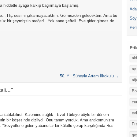
a hiddetle ayağa kalkıp bağırmaya başlamış.
Ada
be… Hiç sesimi çıkarmayacaktım. Görmezden gelecektim. Ama bu
Söy
zsüz bir şeymişsin meğer! Yok sana şeftali. Eve gider gitmez de
Pem
Eti
al
ay
50. Yıl Süheyla Artam İlkokulu
→
ağ
tali…
”
Bo
cu
evl
nlatılabilirdi. Kalemine sağlık . Evet Türkiye böyle bir dönem
mlerin bir köşesinde gizliydi. Onu tanımıyorduk. Ama antikomünizm
Fı
: “Sovyetler’e giden yabancılar bir külotlu çorap karşılığında Rus
ge